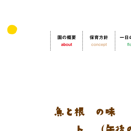
園の概要
保育方針
一日
about
concept
f
魚と根菜の味噌
ト （午後