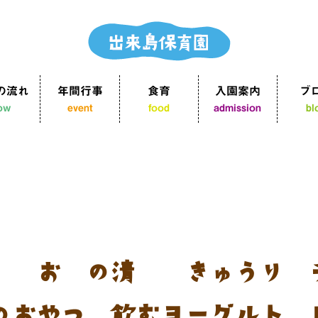
の流れ
年間行事
食育
入園案内
ブ
low
event
food
admission
bl
煮 お麩の清汁 きゅうり 
のおやつ：飲むヨーグルト 