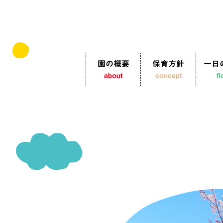
園の概要
保育方針
一日
about
concept
f