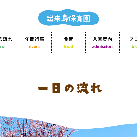
の流れ
年間行事
食育
入園案内
ブ
low
event
food
admission
bl
一日の流れ