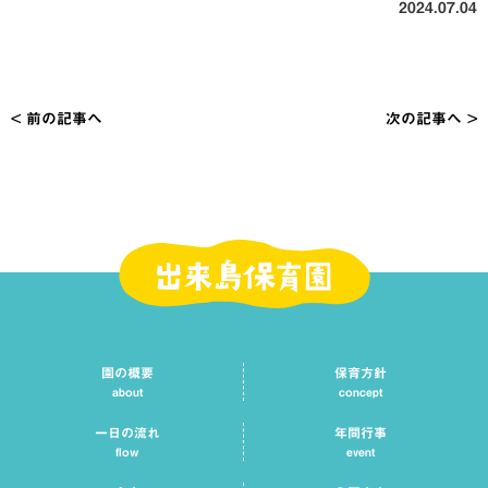
2024.07.04
< 前の記事へ
次の記事へ >
投
稿
ナ
ビ
ゲ
ー
シ
園の概要
保育方針
ョ
about
concept
ン
一日の流れ
年間行事
flow
event