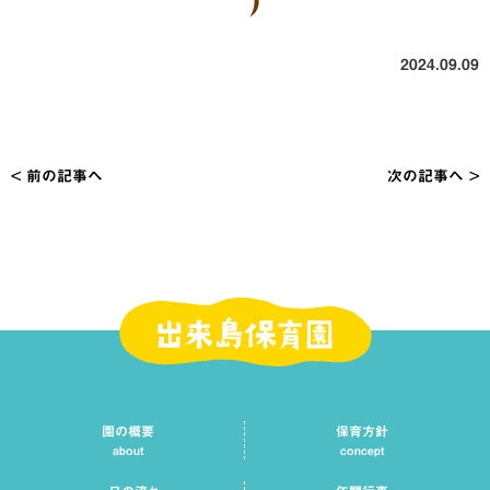
乳）
2024.09.09
< 前の記事へ
次の記事へ >
投
稿
ナ
ビ
ゲ
ー
シ
園の概要
保育方針
ョ
about
concept
ン