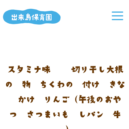
スタミナ味噌汁 切り干し大根
の煮物 ちくわの煮付け きな
粉かけ りんご（午後のおや
つ：さつまいも蒸しパン 牛