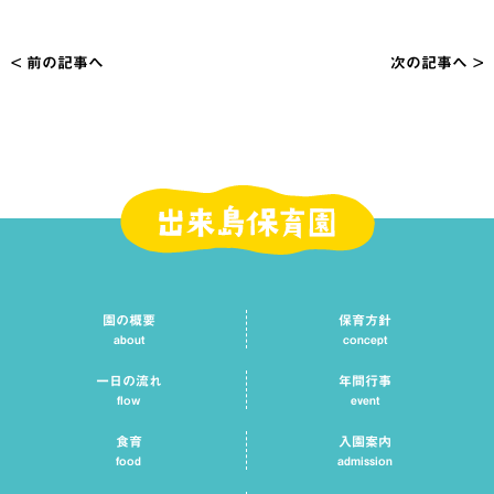
< 前の記事へ
次の記事へ >
投
稿
ナ
ビ
ゲ
ー
シ
園の概要
保育方針
ョ
about
concept
ン
一日の流れ
年間行事
flow
event
食育
入園案内
food
admission