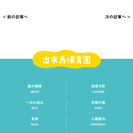
< 前の記事へ
次の記事へ >
投
稿
ナ
ビ
ゲ
ー
シ
園の概要
保育方針
ョ
about
concept
ン
一日の流れ
年間行事
flow
event
食育
入園案内
food
admission