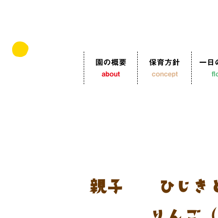
園の概要
保育方針
一日
about
concept
f
親子丼 ひじき
りんご（