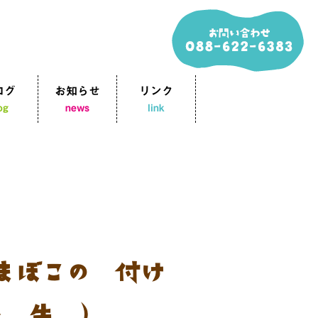
ログ
お知らせ
リンク
og
news
link
かまぼこの煮付け
ト 牛乳）