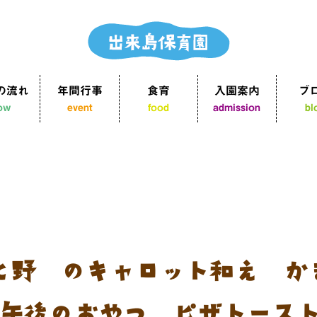
の流れ
年間行事
食育
入園案内
ブ
low
event
food
admission
bl
と野菜のキャロット和え 
午後のおやつ：ピザトース