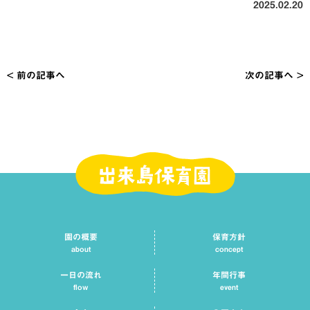
2025.02.20
< 前の記事へ
次の記事へ >
投
稿
ナ
ビ
ゲ
ー
シ
園の概要
保育方針
ョ
about
concept
ン
一日の流れ
年間行事
flow
event