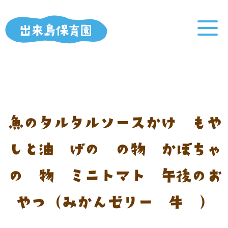
魚のタルタルソースかけ もや
しと油揚げの酢の物 かぼちゃ
の煮物 ミニトマト 午後のお
やつ（みかんゼリー 牛乳）