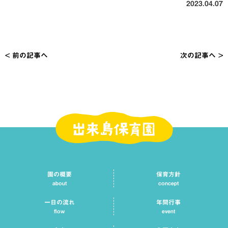
2023.04.07
< 前の記事へ
次の記事へ >
投
稿
ナ
ビ
ゲ
ー
シ
園の概要
保育方針
ョ
about
concept
ン
一日の流れ
年間行事
flow
event