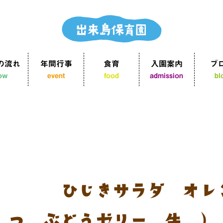
の流れ
年間行事
食育
入園案内
ブ
low
event
food
admission
bl
 煮卵 ひじきサラダ オレ
つ：ぶどうゼリー 牛乳）