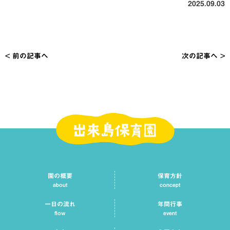
2025.09.03
< 前の記事へ
次の記事へ >
投
稿
ナ
ビ
ゲ
ー
シ
園の概要
保育方針
ョ
about
concept
ン
一日の流れ
年間行事
flow
event