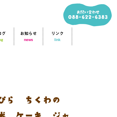
ログ
お知らせ
リンク
og
news
link
ぴら ちくわの煮
米粉ケーキ、ジャ