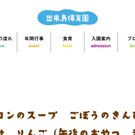
の流れ
年間行事
食育
入園案内
ブ
low
event
food
admission
bl
コンのスープ ごぼうのきん
け りんご（午後のおやつ：