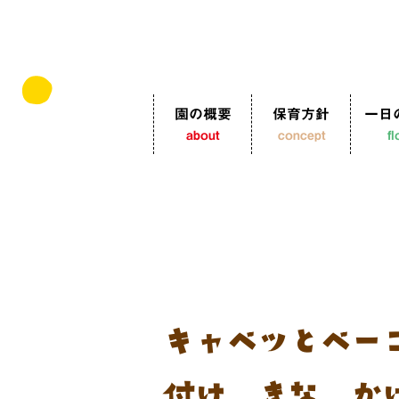
園の概要
保育方針
一日
about
concept
f
キャベツとベー
付け きな粉か