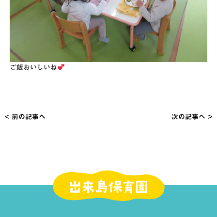
ご飯おいしいね
< 前の記事へ
次の記事へ >
投
稿
ナ
ビ
ゲ
ー