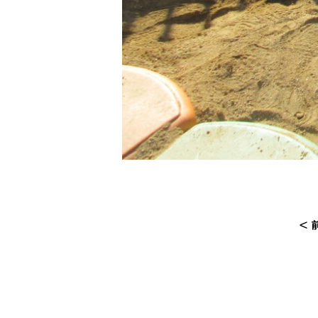
<
投
稿
ナ
ビ