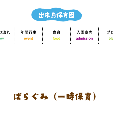
の流れ
年間行事
食育
入園案内
ブ
low
event
food
admission
bl
ばらぐみ（一時保育）