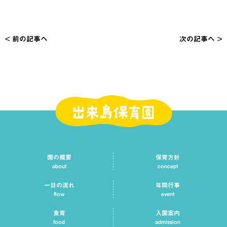
< 前の記事へ
次の記事へ >
投
稿
ナ
ビ
ゲ
ー
シ
園の概要
保育方針
ョ
about
concept
ン
一日の流れ
年間行事
flow
event
食育
入園案内
food
admission