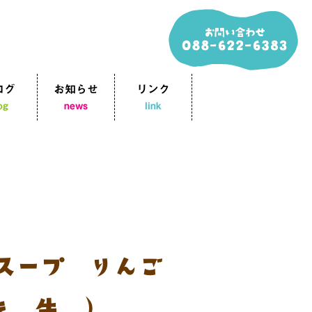
ログ
お知らせ
リンク
og
news
link
華スープ りんご
キ 牛乳）