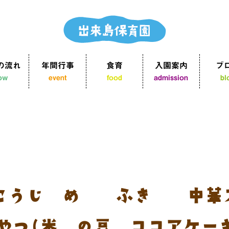
の流れ
年間行事
食育
入園案内
ブ
low
event
food
admission
bl
こうじ炒め 粉ふき芋 中
やつ(米粉の豆腐ココアケー