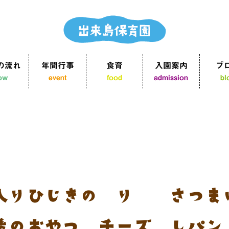
の流れ
年間行事
食育
入園案内
ブ
low
event
food
admission
bl
入りひじきの炒り煮 さつま
後のおやつ：チーズ蒸しパン