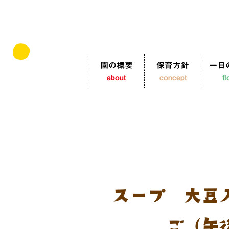
園の概要
保育方針
一日
about
concept
f
卵スープ 大豆
ご（午