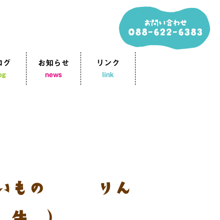
ログ
お知らせ
リンク
og
news
link
いもの甘煮 りん
 牛乳）