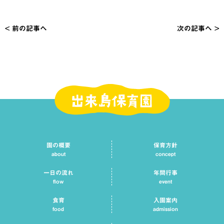
< 前の記事へ
次の記事へ >
投
稿
ナ
ビ
ゲ
ー
シ
園の概要
保育方針
ョ
about
concept
ン
一日の流れ
年間行事
flow
event
食育
入園案内
food
admission