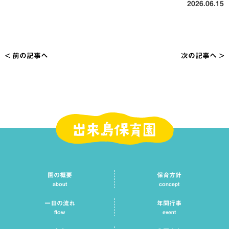
2026.06.15
< 前の記事へ
次の記事へ >
投
稿
ナ
ビ
ゲ
ー
シ
園の概要
保育方針
ョ
about
concept
ン
一日の流れ
年間行事
flow
event