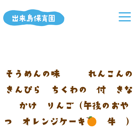
そうめんの味噌汁 れんこんの
きんぴら ちくわの煮付 きな
粉かけ りんご（午後のおや
つ：オレンジケーキ
牛乳）