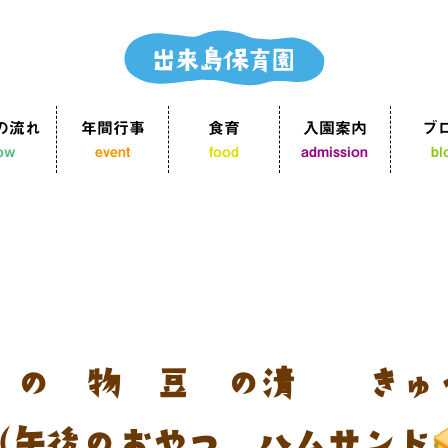
の流れ
年間行事
食育
入園案内
ブ
low
event
food
admission
bl
菜の煮物 豆腐の清汁 きゅ
（午後のおやつ：ハムサンド