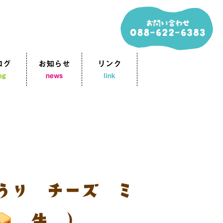
ログ
お知らせ
リンク
og
news
link
うり チーズ ミ
牛乳）