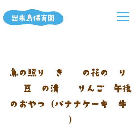
魚の照り焼き 卯の花の炒り
煮 豆腐の清汁 りんご 午後
のおやつ（バナナケーキ 牛
乳）