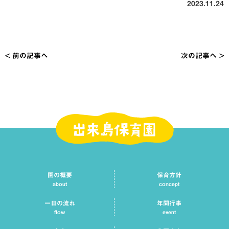
2023.11.24
< 前の記事へ
次の記事へ >
投
稿
ナ
ビ
ゲ
ー
シ
園の概要
保育方針
ョ
about
concept
ン
一日の流れ
年間行事
flow
event