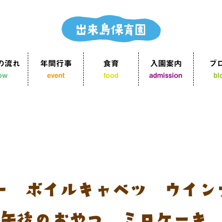
の流れ
年間行事
食育
入園案内
ブ
low
event
food
admission
bl
ー ボイルキャベツ ウイン
午後のおやつ：ミロケーキ