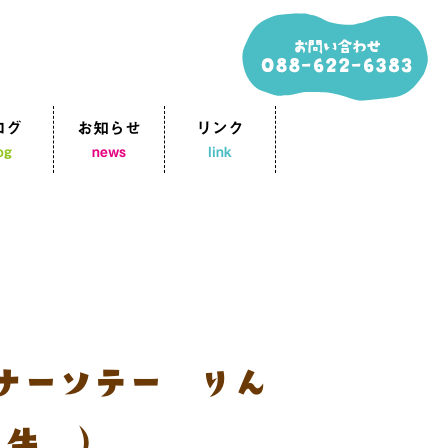
ログ
お知らせ
リンク
og
news
link
ナーソテー りん
 牛乳）