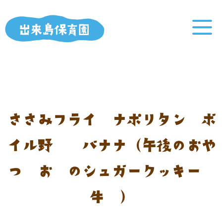
ささみフライ ナポリタン ボ
イル野菜 バナナ（午後のおや
つ：お麩のシュガークッキー
牛乳）