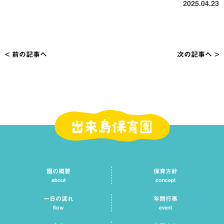
2025.04.23
< 前の記事へ
次の記事へ >
投
稿
ナ
ビ
ゲ
ー
シ
園の概要
保育方針
ョ
about
concept
ン
一日の流れ
年間行事
flow
event