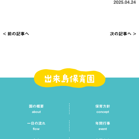
2025.04.24
投
< 前の記事へ
次の記事へ >
稿
ナ
ビ
ゲ
ー
シ
園の概要
保育方針
ョ
about
concept
ン
一日の流れ
年間行事
flow
event